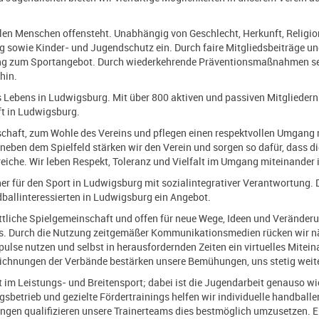
llen Menschen offensteht. Unabhängig von Geschlecht, Herkunft, Religion
ng sowie Kinder- und Jugendschutz ein. Durch faire Mitgliedsbeiträge
ng zum Sportangebot. Durch wiederkehrende Präventionsmaßnahmen sensi
hin.
s Lebens in Ludwigsburg. Mit über 800 aktiven und passiven Mitgliedern
t in Ludwigsburg.
schaft, zum Wohle des Vereins und pflegen einen respektvollen Umgang
eben dem Spielfeld stärken wir den Verein und sorgen so dafür, dass di
iche. Wir leben Respekt, Toleranz und Vielfalt im Umgang miteinander i
ner für den Sport in Ludwigsburg mit sozialintegrativer Verantwortung.
dballinteressierten in Ludwigsburg ein Angebot.
rittliche Spielgemeinschaft und offen für neue Wege, Ideen und Veränder
s. Durch die Nutzung zeitgemäßer Kommunikationsmedien rücken wir nä
lse nutzen und selbst in herausfordernden Zeiten ein virtuelles Mitein
eichnungen der Verbände bestärken unsere Bemühungen, uns stetig weit
ot im Leistungs- und Breitensport; dabei ist die Jugendarbeit genauso wi
sbetrieb und gezielte Fördertrainings helfen wir individuelle handballe
ngen qualifizieren unsere Trainerteams dies bestmöglich umzusetzen. Ei