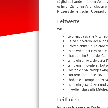
tägliches Handeln für den Verein 
es im alltäglichen Vereinsleben 
Prozess der kritischen Überprüf
Leitwerte
Wir…
…wollen, dass alle Mitglie
...sind ein Verein, der all
...treten aktiv für Gleichb
…sind wichtiger Bestandtei
…handeln im Sinne der Gem
…sind ein unverzichtbarer 
…sind ein innovativer, fort
…bieten ein vielfältiges An
…fördern sportliche, sozial
…haben ein kompetentes, vo
…sind ein geschätzter und 
... wollen, dass alle Mitgl
Leitlinien
Insbesondere unseren Kindern und