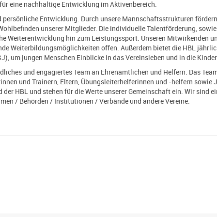
für eine nachhaltige Entwicklung im Aktivenbereich.
und persönliche Entwicklung. Durch unsere Mannschaftsstrukturen förde
ohlbefinden unserer Mitglieder. Die individuelle Talentförderung, sowi
che Weiterentwicklung hin zum Leistungssport. Unseren Mitwirkenden un
de Weiterbildungsmöglichkeiten offen. Außerdem bietet die HBL jährlic
J), um jungen Menschen Einblicke in das Vereinsleben und in die Kinde
ldliches und engagiertes Team an Ehrenamtlichen und Helfern. Das Team
rinnen und Trainern, Eltern, Übungsleiterhelferinnen und -helfern sowi
ld der HBL und stehen für die Werte unserer Gemeinschaft ein. Wir sind e
men / Behörden / Institutionen / Verbände und andere Vereine.