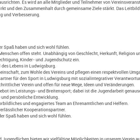
ausrichten. Es wird an alle Mitglieder und Teilnehmer von Vereinsveran
wirkt und den Zusammenhalt durch gemeinsame Ziele stärkt. Das Leitbild
ung und Verbesserung.
der Spaß haben und sich wohl fühlen.
en Menschen offen steht. Unabhängig von Geschlecht, Herkunft, Religion un
erechtigung, Kinder- und Jugendschutz ein.
l des Lebens in Ludwigsburg.
einschaft, zum Wohle des Vereins und pflegen einen respektvollen Umg
Partner für den Sport in Ludwigsburg mit sozialintegrativer Verantwortu
schrittlicher Verein und offen für neue Wege, Ideen und Veränderungen.
gebot im Leistungs- und Breitensport; dabei ist die Jugendarbeit genaus
e und persönliche Entwicklung.
rbildliches und engagiertes Team an Ehrenamtlichen und Helfern.
verlässlicher Kooperationspartner.
ieder Spaß haben und sich wohl fühlen.
 Jugendlichen bieten wir vielfältige Möglichkeiten in unserem Verein a