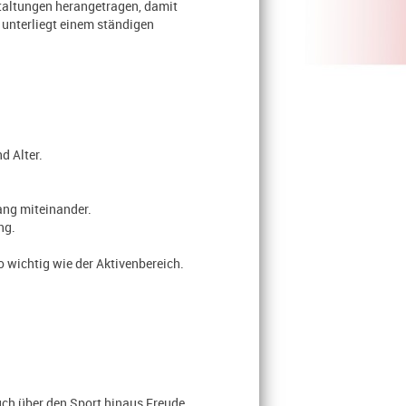
staltungen herangetragen, damit
 unterliegt einem ständigen
d Alter.
ang miteinander.
ng.
o wichtig wie der Aktivenbereich.
uch über den Sport hinaus Freude