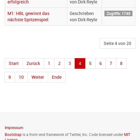
erfolgreich
von Dirk Reyle
M1: HBL gewinnt das
Geschrieben
Zugriffe: 1749
nächste Spitzenspiel
von Dirk Reyle
Seite 4 von 20
Start
Zurück
1
2
3
4
5
6
7
8
9
10
Weiter
Ende
Impressum
Bootstrap
is a front-end framework of Twitter, Inc. Code licensed under
MIT
License.