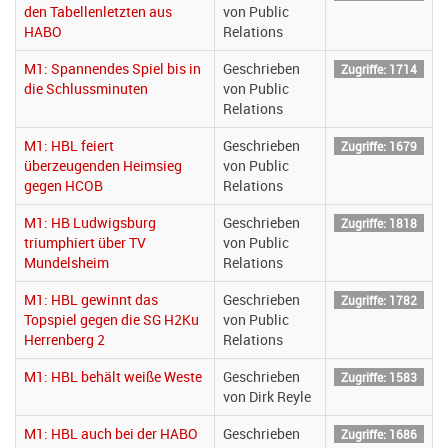
den Tabellenletzten aus
von Public
HABO
Relations
M1: Spannendes Spiel bis in
Geschrieben
Zugriffe: 1714
die Schlussminuten
von Public
Relations
M1: HBL feiert
Geschrieben
Zugriffe: 1679
überzeugenden Heimsieg
von Public
gegen HCOB
Relations
M1: HB Ludwigsburg
Geschrieben
Zugriffe: 1818
triumphiert über TV
von Public
Mundelsheim
Relations
M1: HBL gewinnt das
Geschrieben
Zugriffe: 1782
Topspiel gegen die SG H2Ku
von Public
Herrenberg 2
Relations
M1: HBL behält weiße Weste
Geschrieben
Zugriffe: 1583
von Dirk Reyle
M1: HBL auch bei der HABO
Geschrieben
Zugriffe: 1686