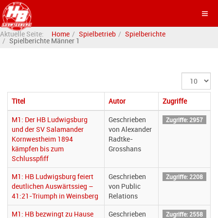
Aktuelle Seite:
Home
Spielbetrieb
Spielberichte
Spielberichte Männer 1
Anzeige
#
Titel
Autor
Zugriffe
M1: Der HB Ludwigsburg
Geschrieben
Zugriffe: 2957
und der SV Salamander
von Alexander
Kornwestheim 1894
Radtke-
kämpfen bis zum
Grosshans
Schlusspfiff
M1: HB Ludwigsburg feiert
Geschrieben
Zugriffe: 2208
deutlichen Auswärtssieg –
von Public
41:21-Triumph in Weinsberg
Relations
M1: HB bezwingt zu Hause
Geschrieben
Zugriffe: 2558