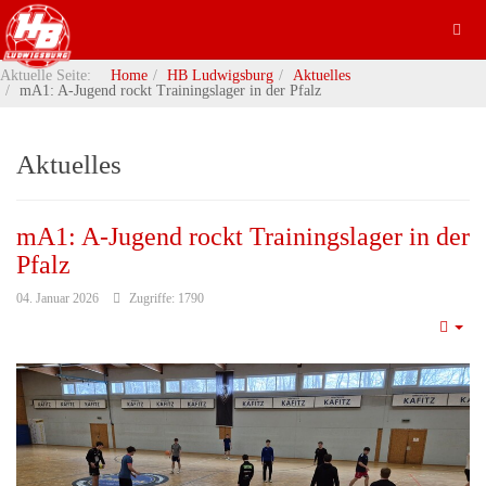
Aktuelle Seite:
Home
HB Ludwigsburg
Aktuelles
mA1: A-Jugend rockt Trainingslager in der Pfalz
Aktuelles
mA1: A-Jugend rockt Trainingslager in der
Pfalz
04. Januar 2026
Zugriffe: 1790
Emp