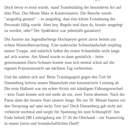
Doch bevor es ernst wurde, stand Teambuilding der besonderen Art auf
dem Plan: Das Monte Mare in Kaiserslautern. Die Rutsche wurde
"ausgiebig genutzt" – so ausgiebig, dass eine kleine Ermahnung des
Personals fällig wurde. Aber hey, Regeln sind dazu da, kreativ ausgelegt
zu werden, oder? Der Spaßfaktor war jedenfalls garantiert!
Die Anreise zur Jugendherberge Hochspeyer geriet zuvor bereits zur
echten Winterüberraschung: Eine malerische Schneelandschaft empfing
unsere Truppe, und natürlich ließen die ersten Schneebälle nicht lange
auf sich warten. Am Abend wurde es dann gemütlich – beim
gemeinsamen Darts-Schauen konnte man sich mental schon auf die
eigenen Präzisionswürfe am nächsten Tag vorbereiten.
Und die zahlten sich aus! Beim Trainingsspiel gegen den TuS 04
Dansenberg lieferte unsere Mannschaft eine konzentrierte Leistung ab.
Die erste Halbzeit war ein echter Krimi mit ständigem Führungswechsel
– kein Team konnte sich mit mehr als ein, zwei Toren absetzen. Nach der
Pause dann der bessere Start unserer Jungs: Bis zur 50. Minute bauten wir
den Vorsprung auf satte sechs Tore aus! Doch Dansenberg gab nicht auf,
verkürzte nochmal und sorgte für Spannung bis zum Schlusspfiff. Am
Ende behielt HB Ludwigsburg mit 37:36 die Oberhand – ein Teamerfolg
in einem fairen und freundschaftlichen Duell!