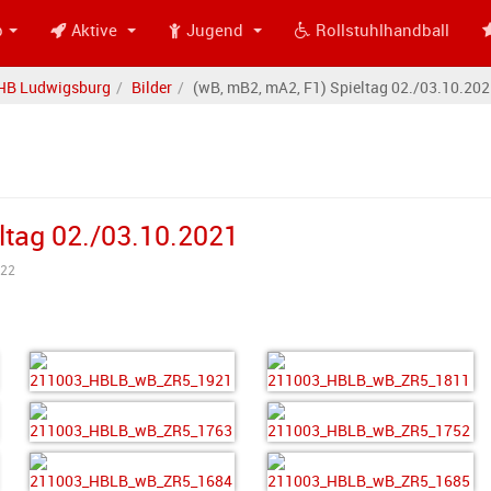
b
Aktive
Jugend
Rollstuhlhandball
HB Ludwigsburg
Bilder
(wB, mB2, mA2, F1) Spieltag 02./03.10.20
ltag 02./03.10.2021
822