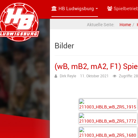
HB Ludwigsburg
Spielbetrie
Aktuelle Seite:
Home
Bilder
(wB, mB2, mA2, F1) Spie
Dirk Reyle
11. Oktober 2021
Zugriffe: 2