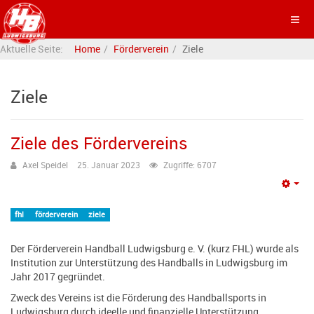
Aktuelle Seite:
Home
Förderverein
Ziele
Ziele
Ziele des Fördervereins
Axel Speidel
25. Januar 2023
Zugriffe: 6707
Emp
fhl
förderverein
ziele
Der Förderverein Handball Ludwigsburg e. V. (kurz FHL) wurde als
Institution zur Unterstützung des Handballs in Ludwigsburg im
Jahr 2017 gegründet.
Zweck des Vereins ist die Förderung des Handballsports in
Ludwigsburg durch ideelle und finanzielle Unterstützung.