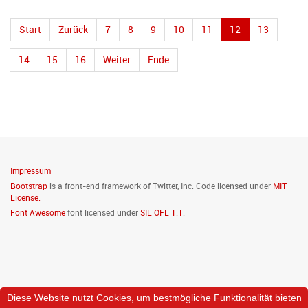
Start
Zurück
7
8
9
10
11
12
13
14
15
16
Weiter
Ende
Impressum
Bootstrap
is a front-end framework of Twitter, Inc. Code licensed under
MIT
License.
Font Awesome
font licensed under
SIL OFL 1.1
.
Diese Website nutzt Cookies, um bestmögliche Funktionalität bieten