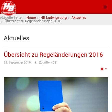
Aktuelle Seite:
Home
HB Ludwigsburg
Aktuelles
Übersicht zu Regeländerungen 2016
Aktuelles
Übersicht zu Regeländerungen 2016
21. September 2016
Zugriffe: 4521
Emp