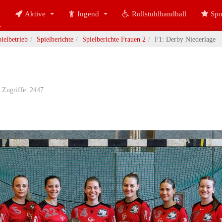
Aktive
Jugend
Rollstuhlhandball
Spo
ielbetrieb
Spielberichte
Spielberichte Frauen 2
F1: Derby Niederlage
Zugriffe: 2447