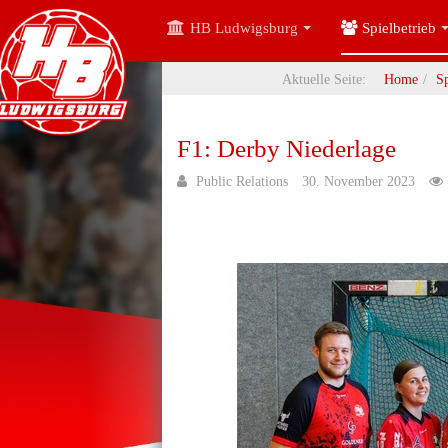
HB Ludwigsburg
Spielbetrieb
Aktuelle Seite:
Home
Sp
F1: Derby Niederlage
Public Relations
30. November 2023