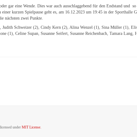
h oder gar eine Wende. Dies war auch ausschlaggebend für den Endstand und s
h einer kurzen Spielpause geht es, am 16.12.2023 um 19:45 in der Sporthalle 
ie nächsten zwei Punkte.
 Judith Schweizer (2), Cindy Kern (2), Alina Wenzel (1), Sina Müller (1), Eli
cione (1), Celine Supan, Susanne Seifert, Susanne Reichenbach, Tamara Lang, 
sApp
 licensed under
MIT License.