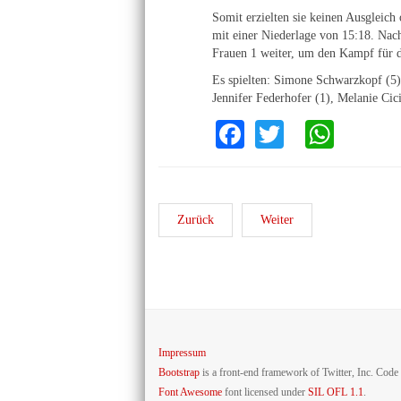
Somit erzielten sie keinen Ausgleic
mit einer Niederlage von 15:18. Nac
Frauen 1 weiter, um den Kampf für d
Es spielten: Simone Schwarzkopf (5),
Jennifer Federhofer (1), Melanie Ci
Facebook
Twitter
What
Zurück
Weiter
Impressum
Bootstrap
is a front-end framework of Twitter, Inc. Code
Font Awesome
font licensed under
SIL OFL 1.1
.