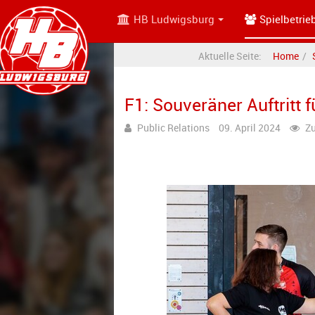
HB Ludwigsburg
Spielbetrie
Aktuelle Seite:
Home
F1: Souveräner Auftritt 
Public Relations
09. April 2024
Zu