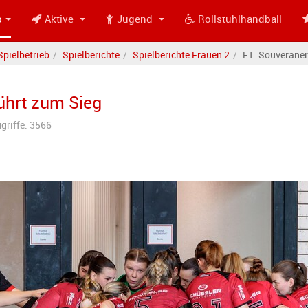
b
Aktive
Jugend
Rollstuhlhandball
Spielbetrieb
Spielberichte
Spielberichte Frauen 2
F1: Souveräner 
führt zum Sieg
griffe: 3566