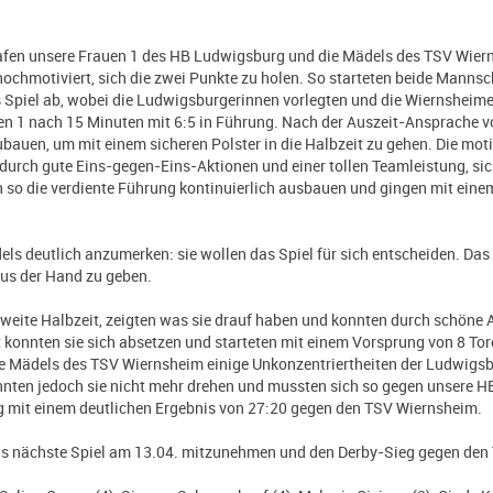
rafen unsere Frauen 1 des HB Ludwigsburg und die Mädels des TSV Wier
ochmotiviert, sich die zwei Punkte zu holen. So starteten beide Mannsc
s Spiel ab, wobei die Ludwigsburgerinnen vorlegten und die Wiernsheim
n 1 nach 15 Minuten mit 6:5 in Führung. Nach der Auszeit-Ansprache v
zubauen, um mit einem sicheren Polster in die Halbzeit zu gehen. Die mot
 durch gute Eins-gegen-Eins-Aktionen und einer tollen Teamleistung, sic
so die verdiente Führung kontinuierlich ausbauen und gingen mit einem
ls deutlich anzumerken: sie wollen das Spiel für sich entscheiden. Das Zi
us der Hand zu geben.
 zweite Halbzeit, zeigten was sie drauf haben und konnten durch schöne
onnten sie sich absetzen und starteten mit einem Vorsprung von 8 Toren 
ie Mädels des TSV Wiernsheim einige Unkonzentriertheiten der Ludwigs
onnten jedoch sie nicht mehr drehen und mussten sich so gegen unsere
mit einem deutlichen Ergebnis von 27:20 gegen den TSV Wiernsheim.
n das nächste Spiel am 13.04. mitzunehmen und den Derby-Sieg gegen de