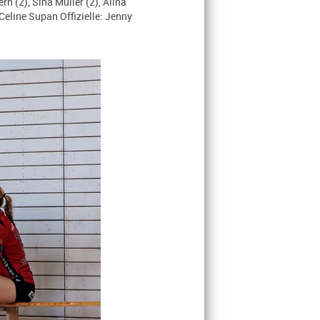
n (2), Sina Müller (2), Alina
Celine Supan Offizielle: Jenny