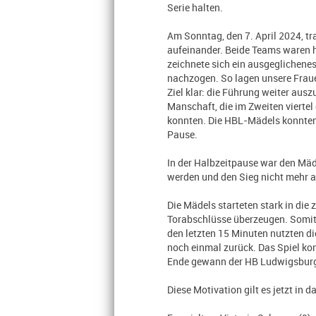
Serie halten.
Am Sonntag, den 7. April 2024, t
aufeinander. Beide Teams waren h
zeichnete sich ein ausgeglichene
nachzogen. So lagen unsere Fraue
Ziel klar: die Führung weiter aus
Manschaft, die im Zweiten viertel
konnten. Die HBL-Mädels konnten 
Pause.
In der Halbzeitpause war den Mäde
werden und den Sieg nicht mehr a
Die Mädels starteten stark in die
Torabschlüsse überzeugen. Somit k
den letzten 15 Minuten nutzten d
noch einmal zurück. Das Spiel k
Ende gewann der HB Ludwigsburg 
Diese Motivation gilt es jetzt i