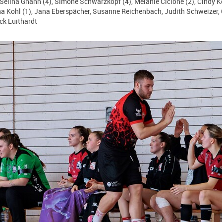
 Selina Gnann (4), Simone Schwarzkopf (4), Melanie Cicione (2), Cindy Ker
lina Kohl (1), Jana Eberspächer, Susanne Reichenbach, Judith Schweizer, 
ck Luithardt